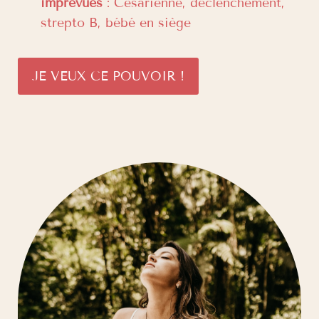
imprévues
: Césarienne, déclenchement,
strepto B, bébé en siège
JE VEUX CE POUVOIR !