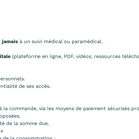
t jamais
à un suivi médical ou paramédical.
itale
(plateforme en ligne, PDF, vidéos, ressources télécha
,
personnels.
tialité de ses accès.
 la commande, via les moyens de paiement sécurisés prop
roposées.
ité de la somme due.
ux
e de la consommation :