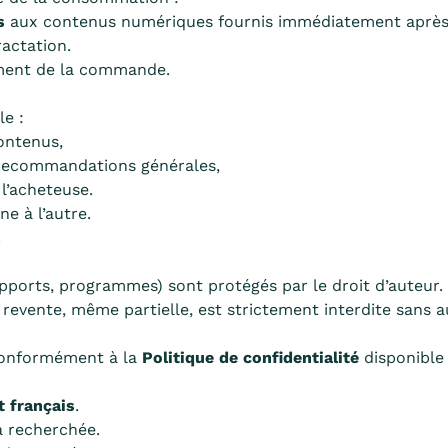
s
aux contenus numériques fournis immédiatement après p
actation.
oment de la commande.
le :
ontenus,
 recommandations générales,
 l’acheteuse.
e à l’autre.
.
upports, programmes) sont protégés par le droit d’auteur.
revente, même partielle, est strictement interdite sans au
conformément à la
Politique de confidentialité
disponible 
t français
.
a recherchée.