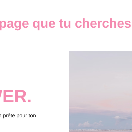
page que tu cherches 
ER.
 prête pour ton