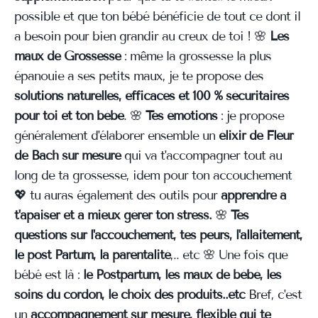
possible et que ton bébé bénéficie de tout ce dont il
a besoin pour bien grandir au creux de toi ! 🌸
Les
maux de Grossesse
: même la grossesse la plus
épanouie a ses petits maux, je te propose des
solutions naturelles, efficaces et 100 % sécuritaires
pour toi et ton bébé
. 🌸
Tes émotions
: je propose
généralement d'élaborer ensemble un
élixir de Fleur
de Bach sur mesure
qui va t'accompagner tout au
long de ta grossesse, idem pour ton accouchement
💖 tu auras également des outils pour
apprendre à
t'apaiser et à mieux gérer ton stress.
🌸
Tes
questions sur l'accouchement, tes peurs, l'allaitement,
le post Partum, la parentalité
,.. etc 🌸 Une fois que
bébé est là :
le Postpartum, les maux de bébé, les
soins du cordon, le choix des produits..etc
Bref, c'est
un
accompagnement sur mesure, flexible qui te