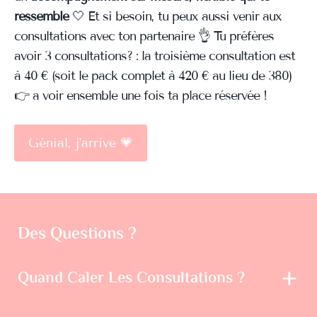
ressemble
🤍 Et si besoin, tu peux aussi venir aux
consultations avec ton partenaire 👌 Tu préfères
avoir 3 consultations? : la troisième consultation est
à 40 € (soit le pack complet à 420 € au lieu de 380)
👉 a voir ensemble une fois ta place réservée !
Génial, j'arrive 💗
Des Questions ?
Quand Caler Les Consultations ?
Quand tu veux ! C'est vraiment flexible : l'accompagnement
dure 6 mois et tu peux caler les deux consultations quand