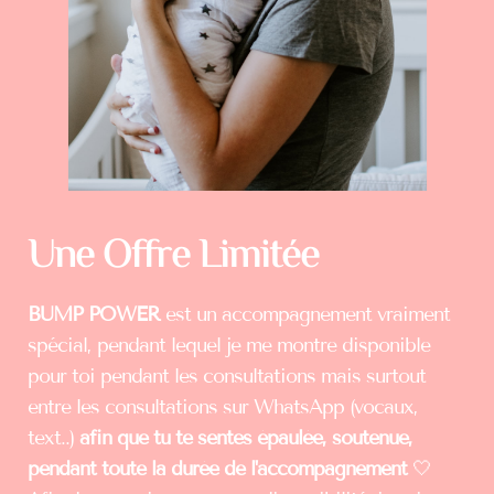
Une Offre Limitée
BUMP POWER
est un accompagnement vraiment
spécial, pendant lequel je me montre disponible
pour toi pendant les consultations mais surtout
entre les consultations sur WhatsApp (vocaux,
text..)
afin que tu te sentes épaulée, soutenue,
pendant toute la durée de l'accompagnement
🤍