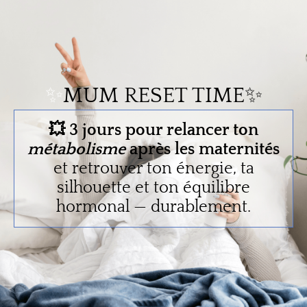
✨
MUM RESET TIME✨
💥 3 jours pour relancer ton
métabolisme
après les maternités
et retrouver ton énergie, ta
silhouette et ton équilibre
hormonal — durablement.